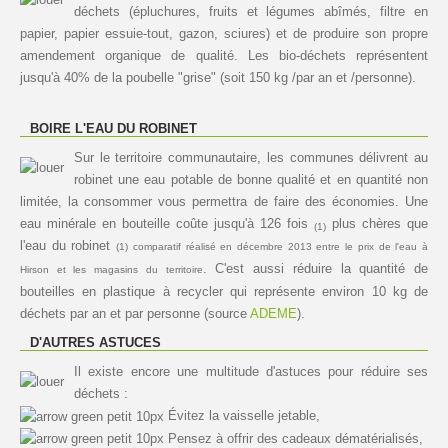
déchets (épluchures, fruits et légumes abîmés, filtre en
papier, papier essuie-tout, gazon, sciures) et de produire son propre
amendement organique de qualité. Les bio-déchets représentent
jusqu'à 40% de la poubelle "grise" (soit 150 kg /par an et /personne).
BOIRE L'EAU DU ROBINET
Sur le territoire communautaire, les communes délivrent au
robinet une eau potable de bonne qualité et en quantité non
limitée, la consommer vous permettra de faire des économies. Une
eau minérale en bouteille coûte jusqu'à 126 fois
plus chères que
(1)
l'eau du robinet
(1) comparatif réalisé en décembre 2013 entre le prix de l'eau à
. C'est aussi réduire la quantité de
Hirson et les magasins du territoire
bouteilles en plastique à recycler qui représente environ 10 kg de
déchets par an et par personne (source
ADEME
).
D'AUTRES ASTUCES
Il existe encore une multitude d'astuces pour réduire ses
déchets :
Évitez la vaisselle jetable,
Pensez à offrir des cadeaux dématérialisés,