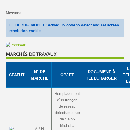
Message
FC DEBUG_MOBILE: Added JS code to detect and set screen
resolution cookie
MARCHÉS DE TRAVAUX
L
N° DE
DOCUMENT À
STATUT
OBJET
TÉ
MARCHÉ
TÉLÉCHARGER
L
Remplacement
d'un tronçon
de réseau
défectueux rue
de Saint-
Michel à
MP N°