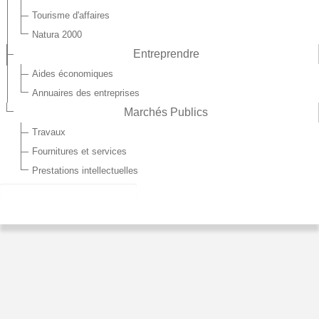
Tourisme d'affaires
Natura 2000
Entreprendre
Aides économiques
Annuaires des entreprises
Marchés Publics
Travaux
Fournitures et services
Prestations intellectuelles
AMÉLIORATION DE L'HABITAT
La Communauté de communes des Trois-Rivières
subventionne vos travaux d'amélioration de l'habitat en
partenariat avec l'Agence National de l'Habitat (Anah), le
Conseil Régional des Hauts-de-France et le Conseil Général.
L'objectif de ce programme est d'accompagner les ménages