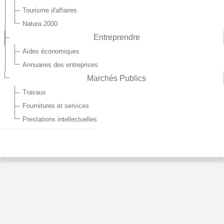
Tourisme d'affaires
Natura 2000
Entreprendre
Aides économiques
Annuaires des entreprises
Marchés Publics
Travaux
Fournitures et services
Prestations intellectuelles
DÉVELOPPEMENT ÉCONOMIQUE
Le développement économique, compétence en lien avec
l'aménagement du territoire, commence par le maintien et le
développement du maillage d'activités.
Cela va se faire par le soutien des projets de développements
agricoles, artisanaux, commerciaux, industriels et tertiaires en