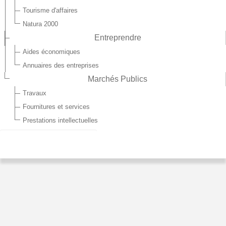
Tourisme d'affaires
Natura 2000
Entreprendre
Aides économiques
Annuaires des entreprises
Marchés Publics
Travaux
Fournitures et services
Prestations intellectuelles
WATIGNY - LES SERVICES
Ecole
Ecole public maternelle et primaire
Rue Raymond Elise
02830 Watigny
Téléphone : 03.23.58.38.59
Accueil Périscolaire (garderie)