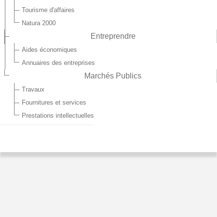
Tourisme d'affaires
Natura 2000
Entreprendre
Aides économiques
Annuaires des entreprises
Marchés Publics
Travaux
Fournitures et services
Prestations intellectuelles
MONDREPUIS - LES ASSOCIATIONS
AMICALE DES PORTES DRAPEAUX
Président : M. Fiescha Pierre
LES AILES DE ZÉLIE