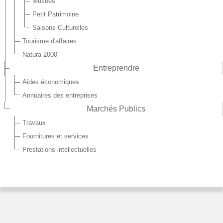
Musées
Petit Patrimoine
Saisons Culturelles
Tourisme d'affaires
Natura 2000
Entreprendre
Aides économiques
Annuaires des entreprises
Marchés Publics
Travaux
Fournitures et services
Prestations intellectuelles
ASSAINISSEMENT
Étymologiquement, assainir signifie « rendre sain ».
Les premiers réseaux d'assainissement datent de l'époque