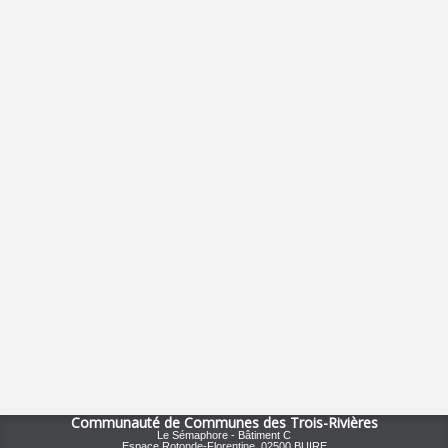
Cartouches d'encre et toner usagées
Compostage à domicile
Habitat
Amélioration de l'habitat
Opérations Façades
Opérations façades réussies
Hauts-de-France Pass Rénovation
INFORMATIONS PRATIQUES
Règlementation SPANC
Demande d'installation SPANC
Annexes (demande d'installation)
Guide d'entretien
Technique ANC
Demande de diagnostic assainissement
Communauté de Communes des Trois-Rivières
Le Sémaphore - Bâtiment C
Espace Rotonde-Florentine, 02500 BUIRE