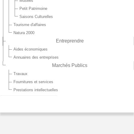
Musées
Petit Patrimoine
Saisons Culturelles
Tourisme d'affaires
Natura 2000
Entreprendre
Aides économiques
Annuaires des entreprises
Marchés Publics
Travaux
Fournitures et services
Prestations intellectuelles
LOISIRS/SPORTS
Retrouver toutes les activités sportives et culturelles du
territoire des "3 Rivières"