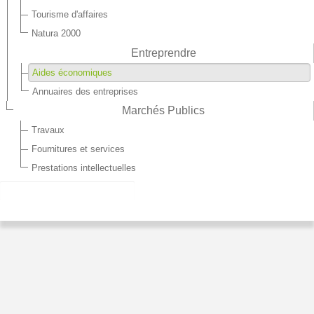
Tourisme d'affaires
Natura 2000
Entreprendre
Aides économiques
Annuaires des entreprises
Marchés Publics
Travaux
Fournitures et services
Prestations intellectuelles
AIDES ÉCONOMIQUES
AIDES DE LA CC3R
Depuis 2017,
la Communauté de communes des Trois-
Rivières
accorde aux entreprises de son territoire, des aides